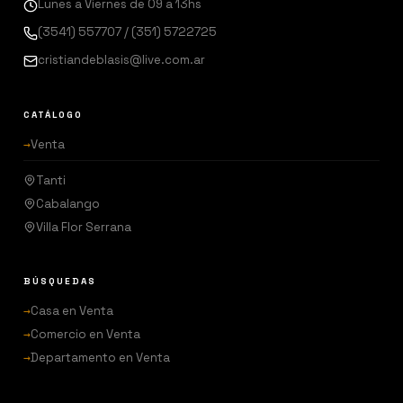
Lunes a Viernes de 09 a 13hs
(3541) 557707 / (351) 5722725
cristiandeblasis@live.com.ar
CATÁLOGO
→
Venta
Tanti
Cabalango
Villa Flor Serrana
BÚSQUEDAS
→
Casa en Venta
→
Comercio en Venta
→
Departamento en Venta