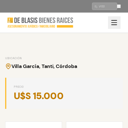
VENTA
LOTE DE TERRERO
ID: V237
UBICACIÓN
TERRENO EN TANTI.
Villa García, Tanti, Córdoba
FINANCIADO!!!!!
VILLA GARCÍA, TANTI, CÓRDOBA
PRECIO
U$S 15.000