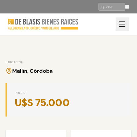
VENTA
CASA
ID: V335
UBICACIÓN
CASA EN MALLIN. TANTI
Mallin, Córdoba
MALLIN, CÓRDOBA
PRECIO
U$S 75.000