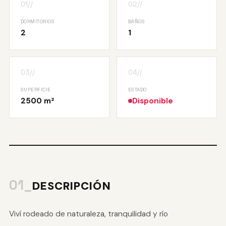
01//
02//
DORMITORIOS
BAÑOS
2
1
03//
04//
SUPERFICIE
ESTADO
2500 m²
Disponible
01_
DESCRIPCIÓN
Viví rodeado de naturaleza, tranquilidad y río